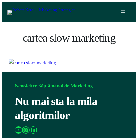
Skip
to
content
cartea slow marketing
Newsletter Săptămânal de Marketing
Nu mai sta la mila
algoritmilor
https://www.youtube.com/@katairobi
Instagram
LinkedIn