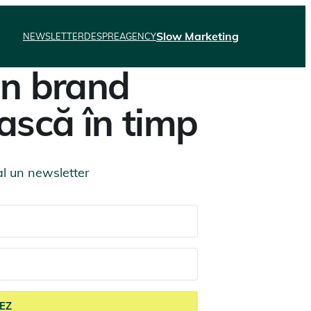
Slow Marketing
NEWSLETTER
DESPRE
AGENCY
un brand
ască în timp
l un newsletter
EZ