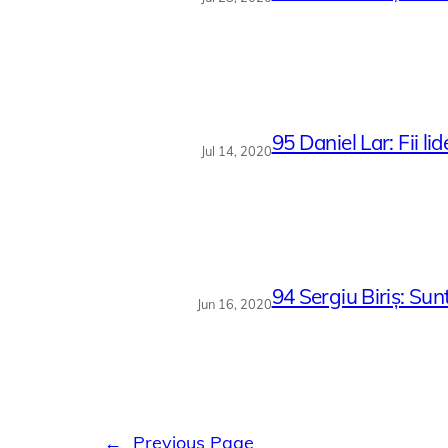
95 Daniel Lar: Fii lide
Jul 14, 2020
94 Sergiu Biriș: Sun
Jun 16, 2020
←
Previous Page