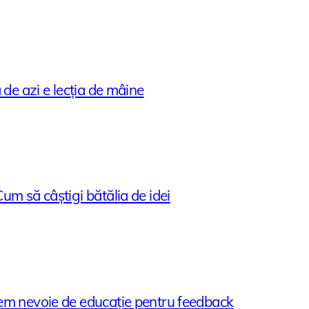
 de azi e lecția de mâine
m să câștigi bătălia de idei
em nevoie de educație pentru feedback