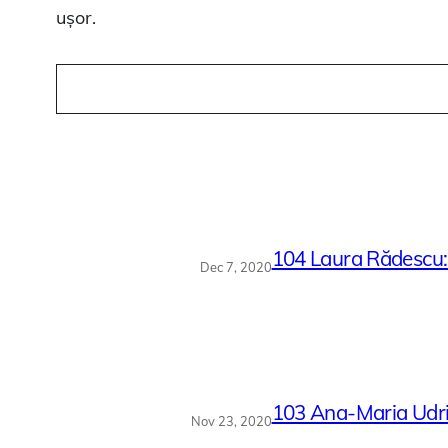
ușor.
Caută
articole
aici
104 Laura Rădescu: 
Dec 7, 2020
103 Ana-Maria Udrișt
Nov 23, 2020