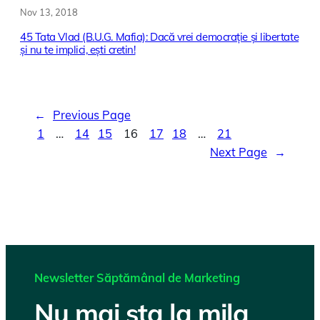
Nov 13, 2018
45 Tata Vlad (B.U.G. Mafia): Dacă vrei democrație și libertate
și nu te implici, ești cretin!
←
Previous Page
1
…
14
15
16
17
18
…
21
Next Page
→
Newsletter Săptămânal de Marketing
Nu mai sta la mila