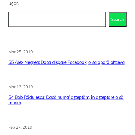
ușor.
Caută
Search
articole
aici
Mar 25, 2019
55 Alex Negrea: Dacă dispare Facebook, o să apară altceva
Mar 12, 2019
54 Bob Rădulescu: Dacă numa’ așteptăm, în așteptare o să
murim
Feb 27, 2019