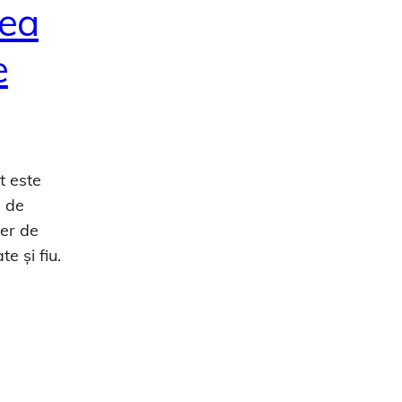
tea
e
t este
m de
ter de
te și fiu.