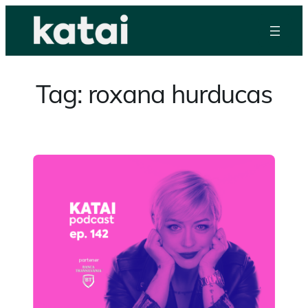
Skip
to
content
Tag:
roxana hurducas