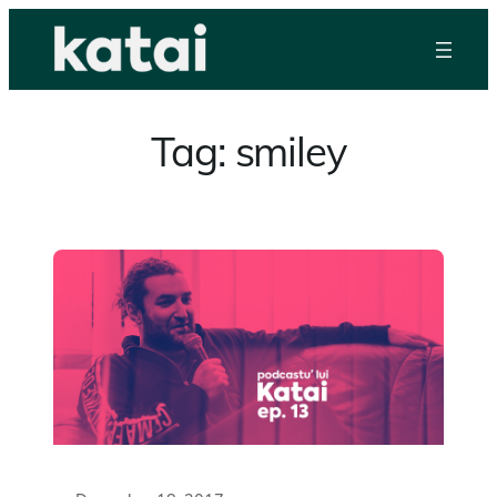
Skip
to
content
Tag:
smiley