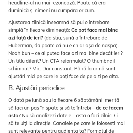
headline-ul nu mai rezonează. Poate că era
duminică și nimeni nu cumpăra oricum.
Ajustarea zilnică înseamnă să pui o întrebare
simplă în fiecare dimineață:
Ce pot face mai bine
azi față de ieri?
(da știu, sună a întrebare de
Huberman, da poate că nu e chiar așa de nașpa).
Noah bun – ce ai putea face azi mai bine decât ieri?
Un titlu diferit? Un CTA reformulat? O thumbnail
schimbat? Mic. Dar constant. Până la urmă sunt
ajustări mici pe care le poți face de pe o zi pe alta.
B. Ajustări periodice
O dată pe lună sau la fiecare 6 săptămâni, merită
să faci un pas în spate și să te întrebi –
de ce facem
asta?
Nu să analizezi datele – asta o faci zilnic. Ci
să te uiți la direcție. Canalele pe care le folosești mai
sunt relevante pentru audiența ta? Formatul de