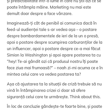
și predictibilitate într-o lume în care nu știi azi ce se
poate întâmpla mâine. Marketing nu mai este
demult doar despre a face vânzare.
Imaginează-ți cât de penibil ai comunica dacă în
feed-ul audienței tale s-ar vedea așa – o postare
despre bombardamentele de ieri de la un o presă,
apoi o postare despre scumpirea carburanților de la
un influencer, apoi o postare despre ce-a mai făcut
Simion la Washington și apoi apare postarea ta cu
”hey! Te-ai gândit azi că produsul nostru îți poate
face ziua mai frumoasă?” – noah zi-mi acuma ce e în
mintea celui care va vedea postarea ta?
Așa că ajustarea ta la situații de criză trebuie să nu
vină în întâmpinarea crizei ci doar să ofere
siguranță celui care te urmărește. Think about this.
În loc de concluzie gândește-te foarte bine, și poate