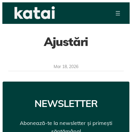
Skip
to
content
Ajustări
Mar 18, 2026
NEWSLETTER
Abonează-te la newsletter și primești
săptămânal