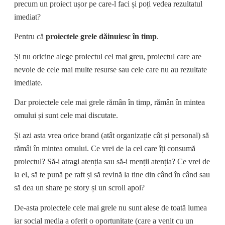
precum un proiect ușor pe care-l faci și poți vedea rezultatul
imediat?
Pentru că
proiectele grele dăinuiesc în timp
.
Și nu oricine alege proiectul cel mai greu, proiectul care are
nevoie de cele mai multe resurse sau cele care nu au rezultate
imediate.
Dar proiectele cele mai grele rămân în timp, rămân în mintea
omului și sunt cele mai discutate.
Și azi asta vrea orice brand (atât organizație cât și personal) să
rămâi în mintea omului. Ce vrei de la cel care îți consumă
proiectul? Să-i atragi atenția sau să-i menții atenția? Ce vrei de
la el, să te pună pe raft și să revină la tine din când în când sau
să dea un share pe story și un scroll apoi?
De-asta proiectele cele mai grele nu sunt alese de toată lumea
iar social media a oferit o oportunitate (care a venit cu un