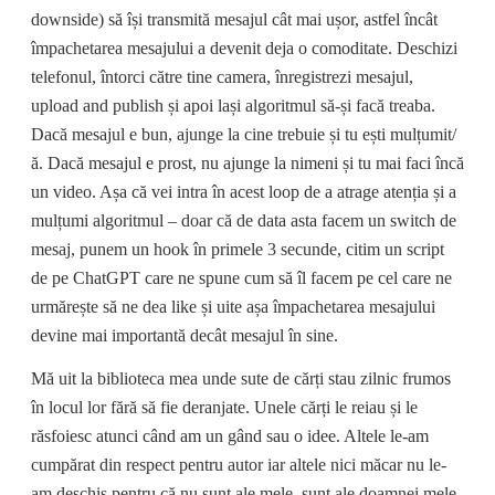
downside) să își transmită mesajul cât mai ușor, astfel încât
împachetarea mesajului a devenit deja o comoditate. Deschizi
telefonul, întorci către tine camera, înregistrezi mesajul,
upload and publish și apoi lași algoritmul să-și facă treaba.
Dacă mesajul e bun, ajunge la cine trebuie și tu ești mulțumit/
ă. Dacă mesajul e prost, nu ajunge la nimeni și tu mai faci încă
un video. Așa că vei intra în acest loop de a atrage atenția și a
mulțumi algoritmul – doar că de data asta facem un switch de
mesaj, punem un hook în primele 3 secunde, citim un script
de pe ChatGPT care ne spune cum să îl facem pe cel care ne
urmărește să ne dea like și uite așa împachetarea mesajului
devine mai importantă decât mesajul în sine.
Mă uit la biblioteca mea unde sute de cărți stau zilnic frumos
în locul lor fără să fie deranjate. Unele cărți le reiau și le
răsfoiesc atunci când am un gând sau o idee. Altele le-am
cumpărat din respect pentru autor iar altele nici măcar nu le-
am deschis pentru că nu sunt ale mele, sunt ale doamnei mele