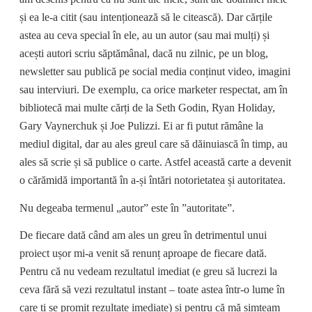
și ea le-a citit (sau intenționează să le citească). Dar cărțile
astea au ceva special în ele, au un autor (sau mai mulți) și
acești autori scriu săptămânal, dacă nu zilnic, pe un blog,
newsletter sau publică pe social media conținut video, imagini
sau interviuri. De exemplu, ca orice marketer respectat, am în
bibliotecă mai multe cărți de la Seth Godin, Ryan Holiday,
Gary Vaynerchuk și Joe Pulizzi. Ei ar fi putut rămâne la
mediul digital, dar au ales greul care să dăinuiască în timp, au
ales să scrie și să publice o carte. Astfel această carte a devenit
o cărămidă importantă în a-și întări notorietatea și autoritatea.
Nu degeaba termenul „autor” este în ”autoritate”.
De fiecare dată când am ales un greu în detrimentul unui
proiect ușor mi-a venit să renunț aproape de fiecare dată.
Pentru că nu vedeam rezultatul imediat (e greu să lucrezi la
ceva fără să vezi rezultatul instant – toate astea într-o lume în
care ți se promit rezultate imediate) și pentru că mă simțeam