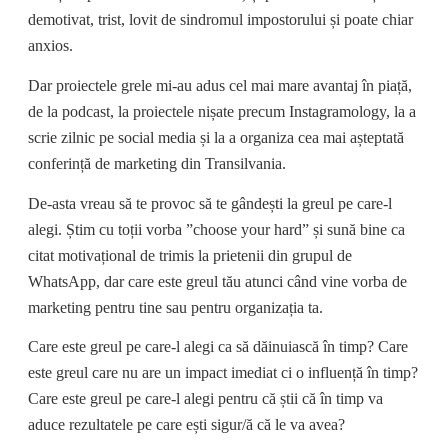
demotivat, trist, lovit de sindromul impostorului și poate chiar
anxios.
Dar proiectele grele mi-au adus cel mai mare avantaj în piață,
de la podcast, la proiectele nișate precum Instagramology, la a
scrie zilnic pe social media și la a organiza cea mai așteptată
conferință de marketing din Transilvania.
De-asta vreau să te provoc să te gândești la greul pe care-l
alegi. Știm cu toții vorba ”choose your hard” și sună bine ca
citat motivațional de trimis la prietenii din grupul de
WhatsApp, dar care este greul tău atunci când vine vorba de
marketing pentru tine sau pentru organizația ta.
Care este greul pe care-l alegi ca să dăinuiască în timp? Care
este greul care nu are un impact imediat ci o influență în timp?
Care este greul pe care-l alegi pentru că știi că în timp va
aduce rezultatele pe care ești sigur/ă că le va avea?