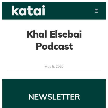
Skip
to
content
Khal Elsebai
Podcast
May 5, 2020
NEWSLETTER