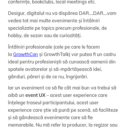
conferințe, bookclubs, local meetings etc.
Desigur, digitalul nu va dispărea DAR….DAR….vom
vedea tot mai multe evenimente și întâlniri
specializate pe topics precum profesionale, de
hobby, de sezon sau de curiozități.
Întâlniri profesionale (cele pe care le facem
la
GrowthCon
și GrowthTalk) vor putea fi un cadru
ideal pentru profesioniști să cunoască oamenii din
spatele avatarelor și să-mpărtășească idei,
gânduri, păreri și de ce nu, îngrijorări.
Iar un eveniment ca să fie cât mai bun va trebui să
aibă un
event UX
– acest user experience care
înțelege traseul participantului, acest user
experience care știe să pună pe scenă, să faciliteze
și să gândească evenimente care să fie
memorabile. Nu mă refer la producer, la regizor sau