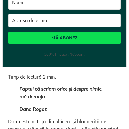
MĂ ABONEZ
100% Privacy. NoSpam.
Timp de lectură
2
min.
Faptul că scriam orice și despre nimic,
mă deranja.
Dana Rogoz
Dana este actriță din plăcere și bloggeriță de
meserie. Mămică în primul rând. Unii o știu de când