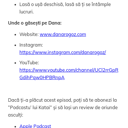
Lasă o ușă deschisă, lasă să ți se întâmple
lucruri.
Unde o găsești pe Dana:
Website:
www.danarogoz.com
Instagram:
https://www.instagram.com/danarogoz/
YouTube:
https://www.youtube.com/channel/UCl2rrGpR
GdihPqw0HPBRnpA
Dacă ți-a plăcut acest episod, poți să te abonezi la
“Podcastu’ lui Katai” și să lași un review de oriunde
asculți:
Apple Podcast