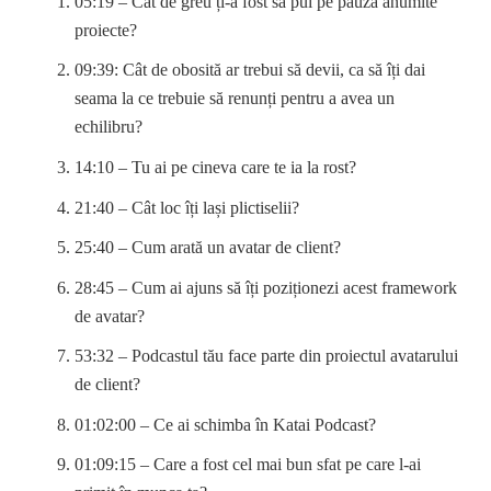
05:19 – Cât de greu ți-a fost să pui pe pauză anumite
proiecte?
09:39: Cât de obosită ar trebui să devii, ca să îți dai
seama la ce trebuie să renunți pentru a avea un
echilibru?
14:10 – Tu ai pe cineva care te ia la rost?
21:40 – Cât loc îți lași plictiselii?
25:40 – Cum arată un avatar de client?
28:45 – Cum ai ajuns să îți poziționezi acest framework
de avatar?
53:32 – Podcastul tău face parte din proiectul avatarului
de client?
01:02:00 – Ce ai schimba în Katai Podcast?
01:09:15 – Care a fost cel mai bun sfat pe care l-ai