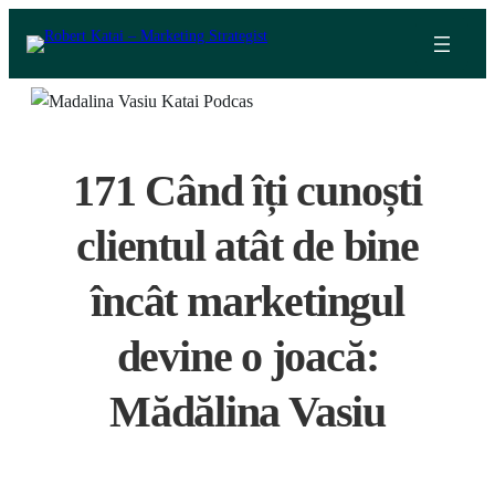
Skip
to
content
171 Când îți cunoști
clientul atât de bine
încât marketingul
devine o joacă:
Mădălina Vasiu