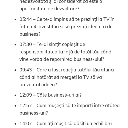
nedezvoltată și ai considerat că este o
oportunitate de dezvoltare?
05:44 – Ce te-a împins să te prezinți la TV în
fața a 4 investitori și să prezinți ideea ta de
business?
07:30 – Te-ai simțit copleșit de
responsabilitatea ta față de tatăl tău când
vine vorba de repornirea business-ului?
09:43 – Care a fost reacția tatălui tău atunci
când ai hotărât să mergeți la TV să vă
prezentați ideea?
12:09 – Câte business-uri ai?
12:57 – Cum reușești să te împarți între atâtea
business-uri?
14:07 – Cum ați reușit să găsiți un echilibru