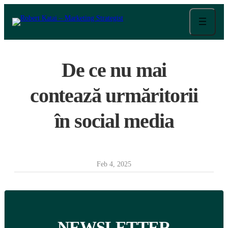
Skip
to
content
De ce nu mai
contează urmăritorii
în social media
Feb 4, 2025
NEWSLETTER