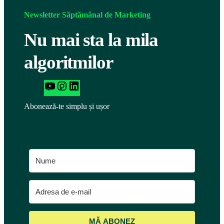
Newsletter Săptămânal de Marketing
Nu mai sta la mila
algoritmilor
h
I
L
t
n
i
Abonează-te simplu și ușor
t
s
n
p
t
k
s
a
e
:
g
d
/
r
I
/
a
n
w
m
w
w
MĂ ABONEZ