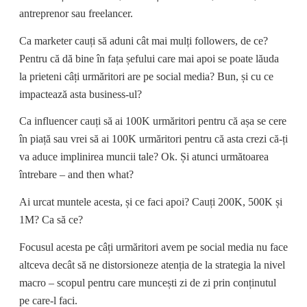
antreprenor sau freelancer.
Ca marketer cauți să aduni cât mai mulți followers, de ce?
Pentru că dă bine în fața șefului care mai apoi se poate lăuda
la prieteni câți urmăritori are pe social media? Bun, și cu ce
impactează asta business-ul?
Ca influencer cauți să ai 100K urmăritori pentru că așa se cere
în piață sau vrei să ai 100K urmăritori pentru că asta crezi că-ți
va aduce implinirea muncii tale? Ok. Și atunci următoarea
întrebare – and then what?
Ai urcat muntele acesta, și ce faci apoi? Cauți 200K, 500K și
1M? Ca să ce?
Focusul acesta pe câți urmăritori avem pe social media nu face
altceva decât să ne distorsioneze atenția de la strategia la nivel
macro – scopul pentru care muncești zi de zi prin conținutul
pe care-l faci.