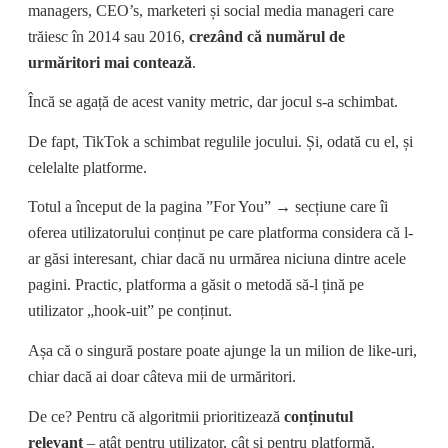
managers, CEO’s, marketeri și social media manageri care
trăiesc în 2014 sau 2016,
crezând că numărul de
urmăritori mai contează
.
Încă se agață de acest vanity metric, dar jocul s-a schimbat.
De fapt, TikTok a schimbat regulile jocului. Și, odată cu el, și
celelalte platforme.
Totul a început de la pagina ”For You” → secțiune care îi
oferea utilizatorului conținut pe care platforma considera că l-
ar găsi interesant, chiar dacă nu urmărea niciuna dintre acele
pagini. Practic, platforma a găsit o metodă să-l țină pe
utilizator „hook-uit” pe conținut.
Așa că o singură postare poate ajunge la un milion de like-uri,
chiar dacă ai doar câteva mii de urmăritori.
De ce? Pentru că algoritmii prioritizează
conținutul
relevant
– atât pentru utilizator, cât și pentru platformă.