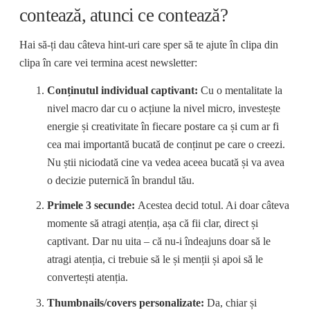
contează, atunci ce contează?
Hai să-ți dau câteva hint-uri care sper să te ajute în clipa din
clipa în care vei termina acest newsletter:
Conținutul individual captivant:
Cu o mentalitate la
nivel macro dar cu o acțiune la nivel micro, investește
energie și creativitate în fiecare postare ca și cum ar fi
cea mai importantă bucată de conținut pe care o creezi.
Nu știi niciodată cine va vedea aceea bucată și va avea
o decizie puternică în brandul tău.
Primele 3 secunde:
Acestea decid totul. Ai doar câteva
momente să atragi atenția, așa că fii clar, direct și
captivant. Dar nu uita – că nu-i îndeajuns doar să le
atragi atenția, ci trebuie să le și menții și apoi să le
convertești atenția.
Thumbnails/covers personalizate:
Da, chiar și