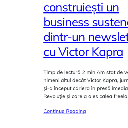
construiești un
business susten
dintr-un newslet
cu Victor Kapra
Timp de lectură 2 min.Am stat de v
nimeni altul decât Victor Kapra, jurn
și-a început cariera în presă imedi
Revoluție și care a ales calea freel
Continue Reading