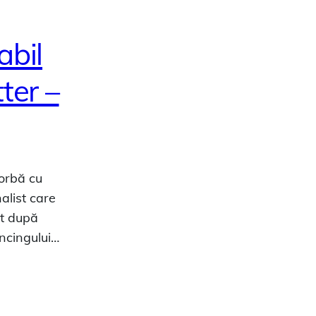
abil
ter –
orbă cu
alist care
at după
ancingului…